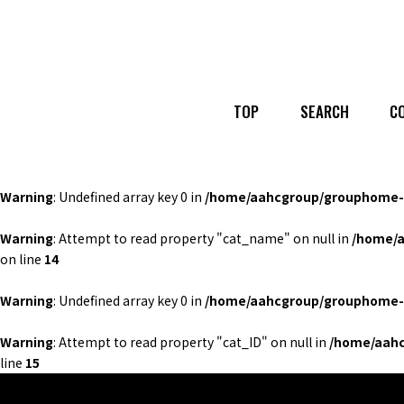
TOP
SEARCH
C
Warning
: Undefined array key 0 in
/home/aahcgroup/grouphome-b
Warning
: Attempt to read property "cat_name" on null in
/home/a
on line
14
Warning
: Undefined array key 0 in
/home/aahcgroup/grouphome-b
Warning
: Attempt to read property "cat_ID" on null in
/home/aahc
line
15