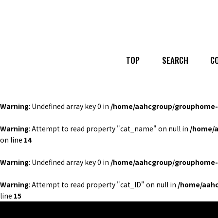
TOP
SEARCH
C
Warning
: Undefined array key 0 in
/home/aahcgroup/grouphome-b
Warning
: Attempt to read property "cat_name" on null in
/home/a
on line
14
Warning
: Undefined array key 0 in
/home/aahcgroup/grouphome-b
Warning
: Attempt to read property "cat_ID" on null in
/home/aahc
line
15