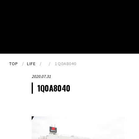
TOP
LIFE
1Q0A8040
2020.07.31
1Q0A8040