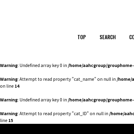
TOP
SEARCH
C
Warning
: Undefined array key 0 in
/home/aahcgroup/grouphome-b
Warning
: Attempt to read property "cat_name" on null in
/home/a
on line
14
Warning
: Undefined array key 0 in
/home/aahcgroup/grouphome-b
Warning
: Attempt to read property "cat_ID" on null in
/home/aahc
line
15