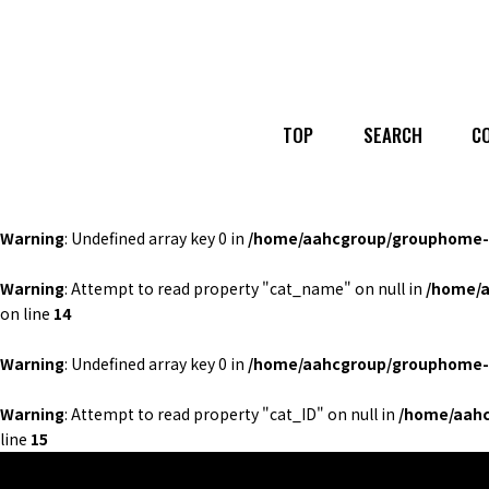
TOP
SEARCH
C
Warning
: Undefined array key 0 in
/home/aahcgroup/grouphome-b
Warning
: Attempt to read property "cat_name" on null in
/home/a
on line
14
Warning
: Undefined array key 0 in
/home/aahcgroup/grouphome-b
Warning
: Attempt to read property "cat_ID" on null in
/home/aahc
line
15