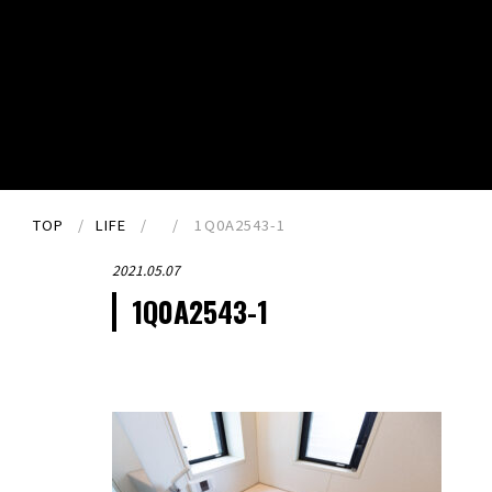
TOP
LIFE
1Q0A2543-1
2021.05.07
1Q0A2543-1